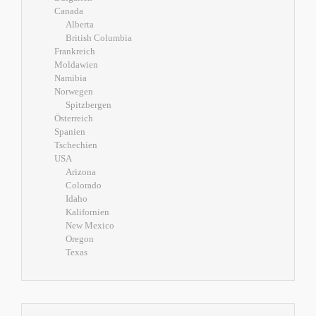
Canada
Alberta
British Columbia
Frankreich
Moldawien
Namibia
Norwegen
Spitzbergen
Österreich
Spanien
Tschechien
USA
Arizona
Colorado
Idaho
Kalifornien
New Mexico
Oregon
Texas