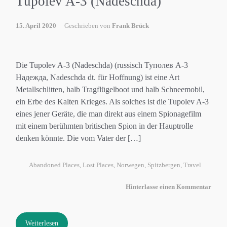
Tupolev A-3 (Nadeschda)
15. April 2020
Geschrieben von
Frank Brück
Die Tupolev A-3 (Nadeschda) (russisch Туполев А-3
Надежда, Nadeschda dt. für Hoffnung) ist eine Art
Metallschlitten, halb Tragflügelboot und halb Schneemobil,
ein Erbe des Kalten Krieges. Als solches ist die Tupolev A-3
eines jener Geräte, die man direkt aus einem Spionagefilm
mit einem berühmten britischen Spion in der Hauptrolle
denken könnte. Die vom Vater der […]
Abandoned Places
,
Lost Places
,
Norwegen
,
Spitzbergen
,
Travel
Hinterlasse einen Kommentar
Weiterlesen