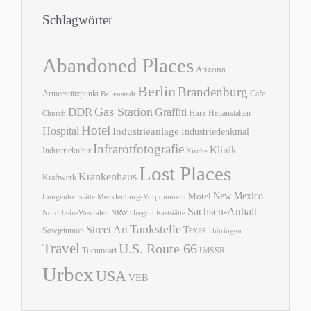
Schlagwörter
Abandoned Places
Arizona
Berlin
Brandenburg
Armeestützpunkt
Cafe
Ballenstedt
Gas Station
DDR
Graffiti
Harz
Heilanstalten
Church
Hotel
Hospital
Industrieanlage
Industriedenkmal
Infrarotfotografie
Klinik
Industriekultur
Kirche
Lost Places
Krankenhaus
Kraftwerk
New Mexico
Motel
Lungenheilstätte
Mecklenburg-Vorpommern
Sachsen-Anhalt
Nordrhein-Westfalen
NRW
Oregon
Raststätte
Tankstelle
Street Art
Texas
Sowjetunion
Thüringen
Travel
U.S. Route 66
Tucumcari
UdSSR
Urbex
USA
VEB