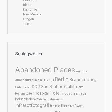
Colorado
Idaho
Kalifornien
New Mexico
Oregon
Texas
Schlagwörter
Abandoned Places
Arizona
Berlin
Brandenburg
Armeestützpunkt
Ballenstedt
DDR
Gas Station
Graffiti
Harz
Cafe
Church
Hotel
Hospital
Industrieanlage
Heilanstalten
Industriedenkmal
Industriekultur
Infrarotfotografie
Klinik
Kraftwerk
Kirche