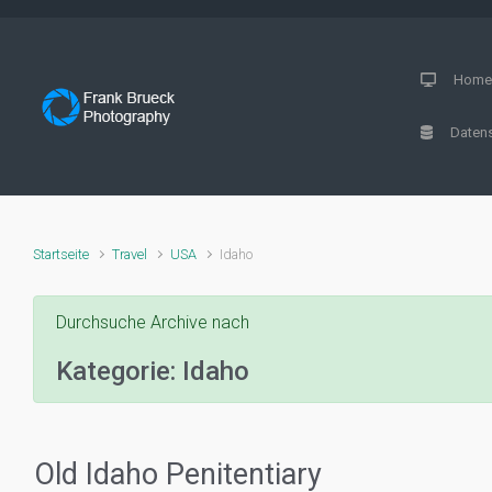
Zum Hauptinhalt springen
Hom
Datens
Startseite
Travel
USA
Idaho
Durchsuche Archive nach
Kategorie:
Idaho
Old Idaho Penitentiary