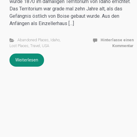
wurde 1870 im damaligen Territorium von Idaho errichtet.
Das Territorium war grade mal zehn Jahre alt, als das
Gefängnis östlich von Boise gebaut wurde. Aus den
Anfängen als Einzellerhaus […]
Abandoned Places
,
Idaho
,
Hinterlasse einen
Lost Places
,
Travel
,
USA
Kommentar
Weiterlesen