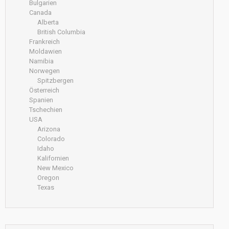
Bulgarien
Canada
Alberta
British Columbia
Frankreich
Moldawien
Namibia
Norwegen
Spitzbergen
Österreich
Spanien
Tschechien
USA
Arizona
Colorado
Idaho
Kalifornien
New Mexico
Oregon
Texas