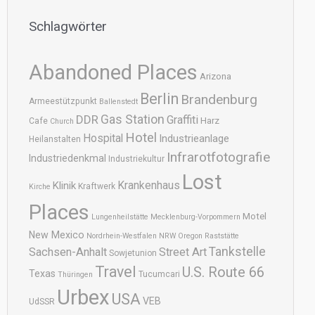
Schlagwörter
Abandoned Places
Arizona
Berlin
Brandenburg
Armeestützpunkt
Ballenstedt
DDR
Gas Station
Graffiti
Harz
Cafe
Church
Hotel
Hospital
Industrieanlage
Heilanstalten
Infrarotfotografie
Industriedenkmal
Industriekultur
Lost
Krankenhaus
Klinik
Kraftwerk
Kirche
Places
Motel
Lungenheilstätte
Mecklenburg-Vorpommern
New Mexico
Nordrhein-Westfalen
NRW
Oregon
Raststätte
Tankstelle
Sachsen-Anhalt
Street Art
Sowjetunion
Travel
U.S. Route 66
Texas
Tucumcari
Thüringen
Urbex
USA
VEB
UdSSR