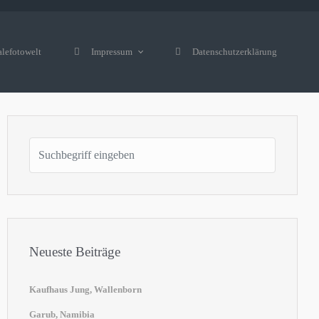
alefotowelt
Impressum
Datenschutzerklärung
Neueste Beiträge
Kaufhaus Jung, Wallenborn
Garub, Namibia