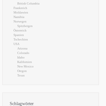
British Columbia
Frankreich
Moldawien
Namibia
Norwegen
Spitzbergen
Österreich
Spanien
Tschechien
USA
Arizona
Colorado
Idaho
Kalifornien
New Mexico
Oregon
Texas
Schlagwörter