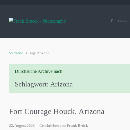
Zum Hauptinhalt springen
Home
Startseite
Tag: Arizona
Durchsuche Archive nach
Schlagwort:
Arizona
Fort Courage Houck, Arizona
22. August 2023
Geschrieben von
Frank Brück