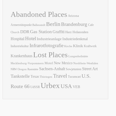
Abandoned Places
Arizona
Berlin
Brandenburg
Armeestützpunkt
Cafe
Ballenstedt
Gas Station
DDR
Graffiti
Harz
Heilanstalten
Church
Hotel
Hospital
Industrieanlage
Industriedenkmal
Infrarotfotografie
Klinik
Industriekultur
Kraftwerk
Kirche
Lost Places
Krankenhaus
Lungenheilstätte
New Mexico
Motel
Mecklenburg-Vorpommern
Nordrhein-Westfalen
Sachsen-Anhalt
Street Art
Sowjetunion
NRW
Oregon
Raststätte
Travel
U.S.
Tankstelle
Texas
Tucumcari
Thüringen
Urbex
USA
Route 66
VEB
UdSSR