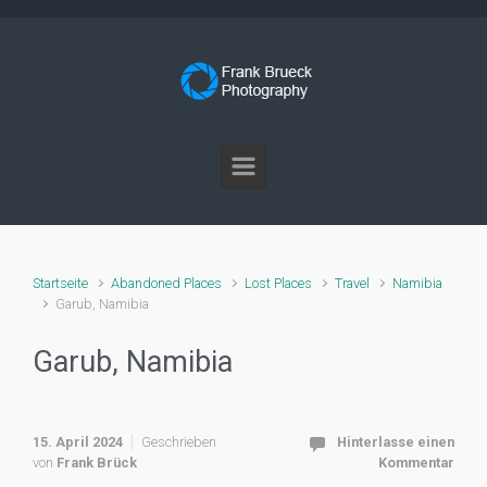
Zum Hauptinhalt springen
Startseite
Abandoned Places
Lost Places
Travel
Namibia
Garub, Namibia
Garub, Namibia
15. April 2024
Geschrieben
Hinterlasse einen
von
Frank Brück
Kommentar