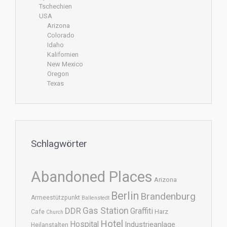
Tschechien
USA
Arizona
Colorado
Idaho
Kalifornien
New Mexico
Oregon
Texas
Schlagwörter
Abandoned Places
Arizona
Berlin
Brandenburg
Armeestützpunkt
Ballenstedt
DDR
Gas Station
Graffiti
Harz
Cafe
Church
Hotel
Hospital
Industrieanlage
Heilanstalten