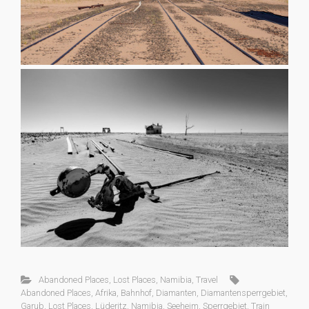
Abandoned Places
,
Lost Places
,
Namibia
,
Travel
Abandoned Places
,
Afrika
,
Bahnhof
,
Diamanten
,
Diamantensperrgebiet
,
Garub
,
Lost Places
,
Lüderitz
,
Namibia
,
Seeheim
,
Sperrgebiet
,
Train