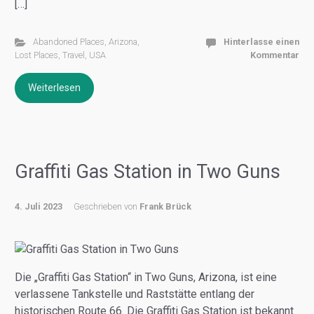
[…]
Abandoned Places
,
Arizona
,
Hinterlasse einen
Lost Places
,
Travel
,
USA
Kommentar
Weiterlesen
Graffiti Gas Station in Two Guns
4. Juli 2023
Geschrieben von
Frank Brück
Die „Graffiti Gas Station“ in Two Guns, Arizona, ist eine
verlassene Tankstelle und Raststätte entlang der
historischen Route 66. Die Graffiti Gas Station ist bekannt