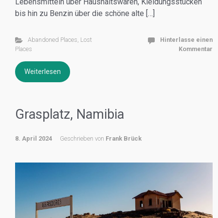
Lebensmitteln über Haushaltswaren, Kleidungsstücken
bis hin zu Benzin über die schöne alte […]
Abandoned Places
,
Lost
Hinterlasse einen
Places
Kommentar
Weiterlesen
Grasplatz, Namibia
8. April 2024
Geschrieben von
Frank Brück