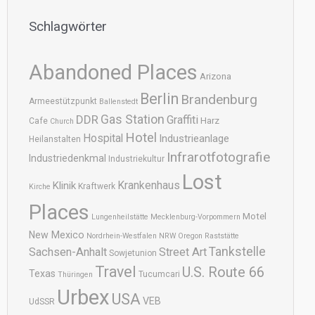
Schlagwörter
Abandoned Places
Arizona
Berlin
Brandenburg
Armeestützpunkt
Ballenstedt
DDR
Gas Station
Graffiti
Harz
Cafe
Church
Hotel
Hospital
Industrieanlage
Heilanstalten
Infrarotfotografie
Industriedenkmal
Industriekultur
Lost
Krankenhaus
Klinik
Kraftwerk
Kirche
Places
Motel
Lungenheilstätte
Mecklenburg-Vorpommern
New Mexico
Nordrhein-Westfalen
NRW
Oregon
Raststätte
Tankstelle
Sachsen-Anhalt
Street Art
Sowjetunion
Travel
U.S. Route 66
Texas
Tucumcari
Thüringen
Urbex
USA
VEB
UdSSR