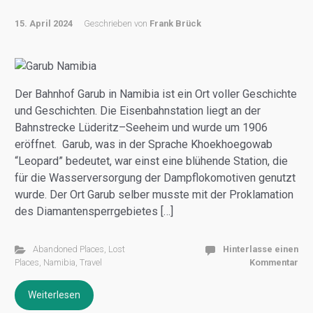
15. April 2024
Geschrieben von
Frank Brück
Der Bahnhof Garub in Namibia ist ein Ort voller Geschichte
und Geschichten. Die Eisenbahnstation liegt an der
Bahnstrecke Lüderitz–Seeheim und wurde um 1906
eröffnet. Garub, was in der Sprache Khoekhoegowab
“Leopard” bedeutet, war einst eine blühende Station, die
für die Wasserversorgung der Dampflokomotiven genutzt
wurde. Der Ort Garub selber musste mit der Proklamation
des Diamantensperrgebietes […]
Abandoned Places
,
Lost
Hinterlasse einen
Places
,
Namibia
,
Travel
Kommentar
Weiterlesen