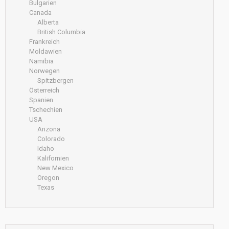
Bulgarien
Canada
Alberta
British Columbia
Frankreich
Moldawien
Namibia
Norwegen
Spitzbergen
Österreich
Spanien
Tschechien
USA
Arizona
Colorado
Idaho
Kalifornien
New Mexico
Oregon
Texas