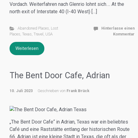
Vordach. Weiterfahren nach Glenrio lohnt sich…. At the
north exit of Interstate 40 (I-40 West) […]
Abandoned Places
,
Lost
Hinterlasse einen
Places
,
Texas
,
Travel
,
USA
Kommentar
Weiterlesen
The Bent Door Cafe, Adrian
10. Juli 2023
Geschrieben von
Frank Brück
„The Bent Door Cafe“ in Adrian, Texas war ein beliebtes
Café und eine Raststätte entlang der historischen Route
66. Adrian ist eine kleine Stadt in Texas, die oft als der