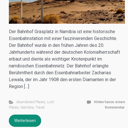
Der Bahnhof Grasplatz in Namibia ist eine historische
Eisenbahnstation mit einer faszinierenden Geschichte.
Der Bahnhof wurde in den frühen Jahren des 20.
Jahrhunderts während der deutschen Kolonialherrschaft
erbaut und diente als wichtiger Knotenpunkt im
namibischen Eisenbahnnetz. Der Bahnhof erlangte
Berühmtheit durch den Eisenbahnarbeiter Zacharias
Lewala, der im Jahr 1908 den ersten Diamanten in der
Region […]
Abandoned Places
,
Lost
Hinterlasse einen
Places
,
Namibia
,
Travel
Kommentar
Weiterlesen