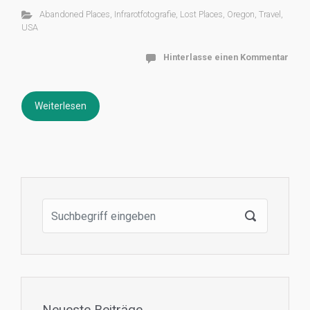
Abandoned Places
,
Infrarotfotografie
,
Lost Places
,
Oregon
,
Travel
,
USA
Hinterlasse einen Kommentar
Weiterlesen
Neueste Beiträge