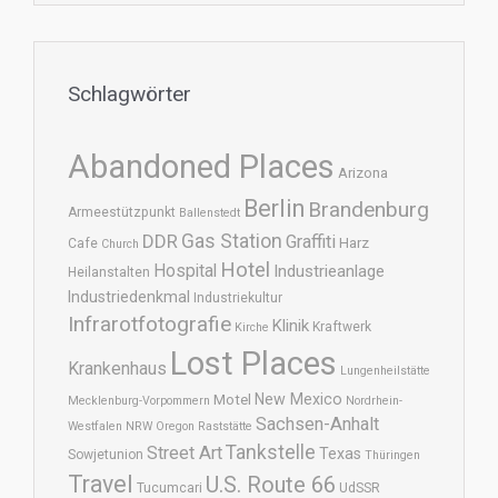
Schlagwörter
Abandoned Places
Arizona
Berlin
Brandenburg
Armeestützpunkt
Ballenstedt
DDR
Gas Station
Graffiti
Harz
Cafe
Church
Hotel
Hospital
Industrieanlage
Heilanstalten
Industriedenkmal
Industriekultur
Infrarotfotografie
Klinik
Kraftwerk
Kirche
Lost Places
Krankenhaus
Lungenheilstätte
New Mexico
Motel
Mecklenburg-Vorpommern
Nordrhein-
Sachsen-Anhalt
Westfalen
NRW
Oregon
Raststätte
Tankstelle
Street Art
Texas
Sowjetunion
Thüringen
Travel
U.S. Route 66
Tucumcari
UdSSR