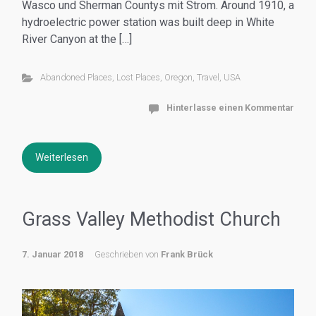
Wasco und Sherman Countys mit Strom. Around 1910, a
hydroelectric power station was built deep in White
River Canyon at the […]
Abandoned Places
,
Lost Places
,
Oregon
,
Travel
,
USA
Hinterlasse einen Kommentar
Weiterlesen
Grass Valley Methodist Church
7. Januar 2018
Geschrieben von
Frank Brück