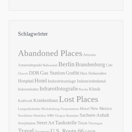
Schlagwörter
Abandoned Places
Arizona
Berlin
Brandenburg
Armeestützpunkt
Cafe
Ballenstedt
Gas Station
DDR
Graffiti
Harz
Heilanstalten
Church
Hotel
Hospital
Industrieanlage
Industriedenkmal
Infrarotfotografie
Klinik
Industriekultur
Kirche
Lost Places
Krankenhaus
Kraftwerk
New Mexico
Motel
Lungenheilstätte
Mecklenburg-Vorpommern
Sachsen-Anhalt
Nordrhein-Westfalen
NRW
Oregon
Raststätte
Tankstelle
Street Art
Texas
Sowjetunion
Thüringen
Travel
U.S. Route 66
Tucumcari
UdSSR