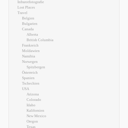
Infrarotfotografie
Lost Places
Travel
Belgien
Bulgarien
Canada
Alberta
British Columbia
Frankreich
Moldawien
Namibia
Norwegen
Spitzbergen
Österreich
Spanien
Tschechien
USA
Arizona
Colorado
Idaho
Kalifornien
New Mexico
Oregon
Texas