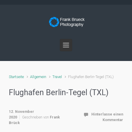
Zum Hauptinhalt springen
Startseite
Allgemein
Travel
Flughafen Berlin-Tegel (TXL)
Flughafen Berlin-Tegel (TXL)
12. November
Hinterlasse einen
2020
Geschrieben von
Frank
Kommentar
Brück