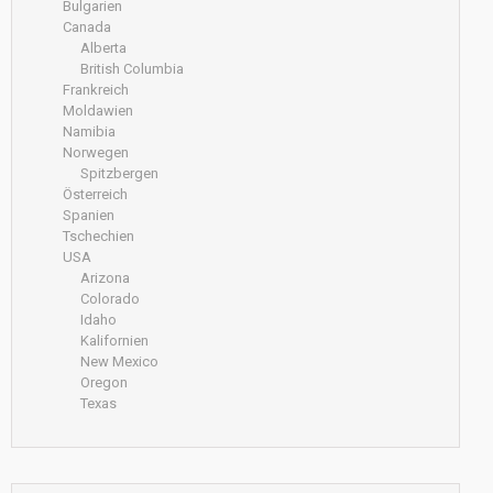
Bulgarien
Canada
Alberta
British Columbia
Frankreich
Moldawien
Namibia
Norwegen
Spitzbergen
Österreich
Spanien
Tschechien
USA
Arizona
Colorado
Idaho
Kalifornien
New Mexico
Oregon
Texas