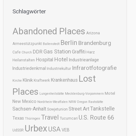
Schlagwörter
Abandoned Places
Arizona
Berlin
Brandenburg
Armeestützpunkt
Ballenstedt
DDR
Gas Station
Graffiti
Harz
Cafe
Church
Hotel
Hospital
Industrieanlage
Heilanstalten
Infrarotfotografie
Industriedenkmal
Industriekultur
Lost
Krankenhaus
Klinik
Kraftwerk
Kirche
Places
Motel
Lungenheilstätte
Mecklenburg-Vorpommern
New Mexico
Nordrhein-Westfalen
NRW
Oregon
Raststätte
Tankstelle
Sachsen-Anhalt
Street Art
Sowjetunion
Travel
U.S. Route 66
Texas
Tucumcari
Thüringen
Urbex
USA
VEB
UdSSR