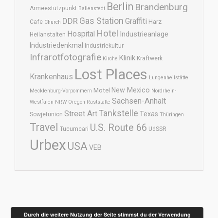
Berlin
Brandenburg
Armeestützpunkt
Ballenstedt
DDR
Gas Station
Graffiti
Harz
Cafe
Church
Hotel
Hospital
Industrieanlage
Heilanstalten
Industriedenkmal
Industriekultur
Infrarotfotografie
Klinik
Kraftwerk
Kirche
Lost Places
Krankenhaus
Lungenheilstätte
New Mexico
Motel
Mecklenburg-Vorpommern
Nordrhein-
Sachsen-Anhalt
Westfalen
NRW
Oregon
Raststätte
Tankstelle
Street Art
Texas
Sowjetunion
Thüringen
Travel
U.S. Route 66
Tucumcari
UdSSR
Urbex
USA
VEB
Durch die weitere Nutzung der Seite stimmst du der Verwendung