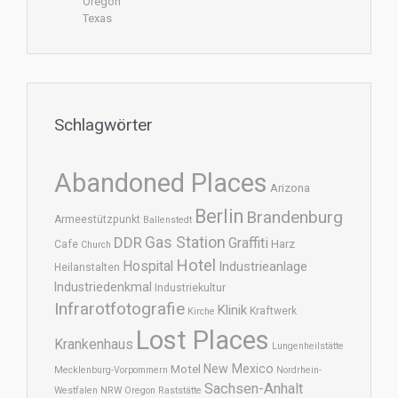
Oregon
Texas
Schlagwörter
Abandoned Places
Arizona
Berlin
Brandenburg
Armeestützpunkt
Ballenstedt
DDR
Gas Station
Graffiti
Harz
Cafe
Church
Hotel
Hospital
Industrieanlage
Heilanstalten
Industriedenkmal
Industriekultur
Infrarotfotografie
Klinik
Kraftwerk
Kirche
Lost Places
Krankenhaus
Lungenheilstätte
New Mexico
Motel
Mecklenburg-Vorpommern
Nordrhein-
Sachsen-Anhalt
Westfalen
NRW
Oregon
Raststätte