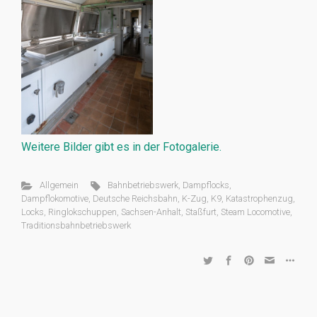
Weitere Bilder gibt es in der Fotogalerie.
Allgemein
Bahnbetriebswerk
,
Dampflocks
,
Dampflokomotive
,
Deutsche Reichsbahn
,
K-Zug
,
K9
,
Katastrophenzug
,
Locks
,
Ringlokschuppen
,
Sachsen-Anhalt
,
Staßfurt
,
Steam Locomotive
,
Traditionsbahnbetriebswerk