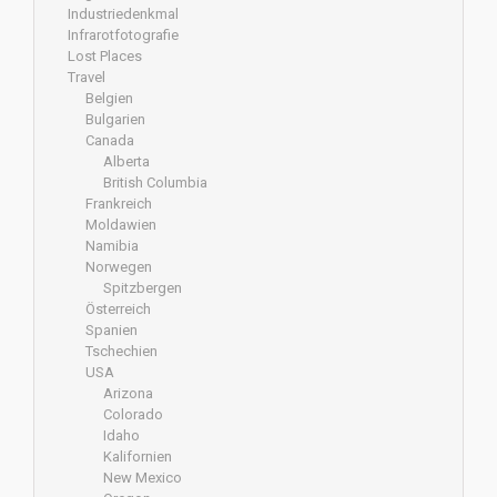
Industriedenkmal
Infrarotfotografie
Lost Places
Travel
Belgien
Bulgarien
Canada
Alberta
British Columbia
Frankreich
Moldawien
Namibia
Norwegen
Spitzbergen
Österreich
Spanien
Tschechien
USA
Arizona
Colorado
Idaho
Kalifornien
New Mexico