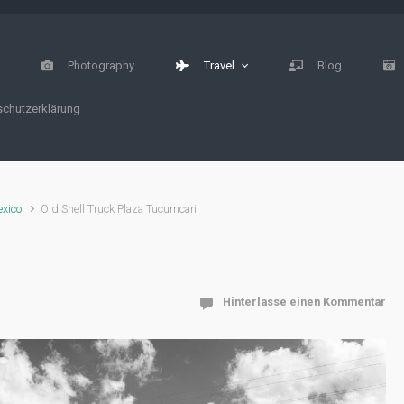
e
Photography
Travel
Blog
chutzerklärung
xico
Old Shell Truck Plaza Tucumcari
Hinterlasse einen Kommentar