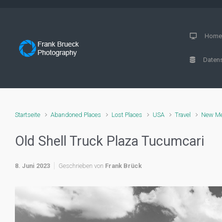
Zum Hauptinhalt springen
Hom
Datens
Startseite
Abandoned Places
Lost Places
USA
Travel
New Me
Old Shell Truck Plaza Tucumcari
8. Juni 2023
Geschrieben von
Frank Brück