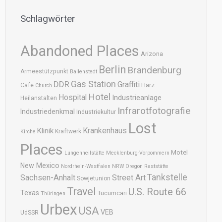
Schlagwörter
Abandoned Places
Arizona
Berlin
Brandenburg
Armeestützpunkt
Ballenstedt
DDR
Gas Station
Graffiti
Harz
Cafe
Church
Hotel
Hospital
Industrieanlage
Heilanstalten
Infrarotfotografie
Industriedenkmal
Industriekultur
Lost
Krankenhaus
Klinik
Kraftwerk
Kirche
Places
Motel
Lungenheilstätte
Mecklenburg-Vorpommern
New Mexico
Nordrhein-Westfalen
NRW
Oregon
Raststätte
Tankstelle
Sachsen-Anhalt
Street Art
Sowjetunion
Travel
U.S. Route 66
Texas
Tucumcari
Thüringen
Urbex
USA
VEB
UdSSR