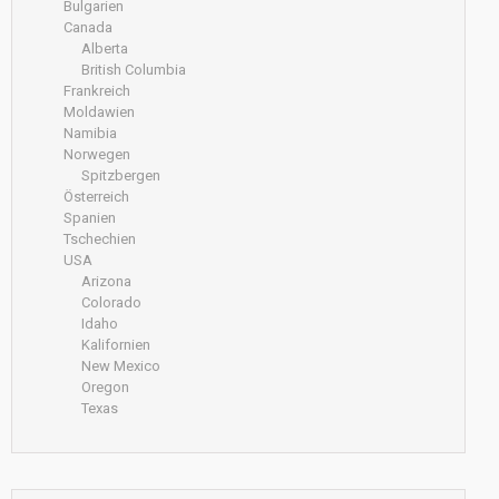
Bulgarien
Canada
Alberta
British Columbia
Frankreich
Moldawien
Namibia
Norwegen
Spitzbergen
Österreich
Spanien
Tschechien
USA
Arizona
Colorado
Idaho
Kalifornien
New Mexico
Oregon
Texas