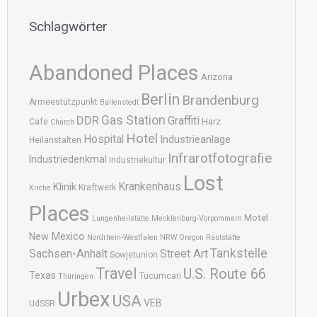
Schlagwörter
Abandoned Places
Arizona
Berlin
Brandenburg
Armeestützpunkt
Ballenstedt
DDR
Gas Station
Graffiti
Harz
Cafe
Church
Hotel
Hospital
Industrieanlage
Heilanstalten
Infrarotfotografie
Industriedenkmal
Industriekultur
Lost
Krankenhaus
Klinik
Kraftwerk
Kirche
Places
Motel
Lungenheilstätte
Mecklenburg-Vorpommern
New Mexico
Nordrhein-Westfalen
NRW
Oregon
Raststätte
Tankstelle
Sachsen-Anhalt
Street Art
Sowjetunion
Travel
U.S. Route 66
Texas
Tucumcari
Thüringen
Urbex
USA
VEB
UdSSR