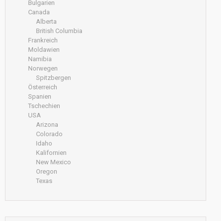
Bulgarien
Canada
Alberta
British Columbia
Frankreich
Moldawien
Namibia
Norwegen
Spitzbergen
Österreich
Spanien
Tschechien
USA
Arizona
Colorado
Idaho
Kalifornien
New Mexico
Oregon
Texas