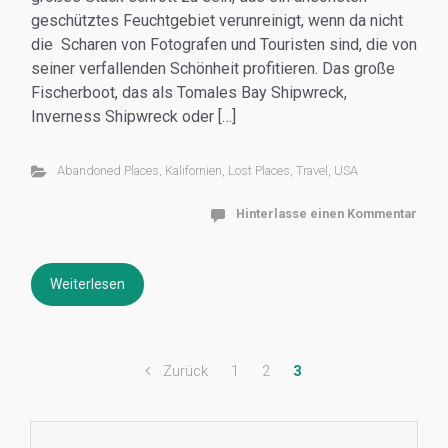
geschütztes Feuchtgebiet verunreinigt, wenn da nicht
die Scharen von Fotografen und Touristen sind, die von
seiner verfallenden Schönheit profitieren. Das große
Fischerboot, das als Tomales Bay Shipwreck,
Inverness Shipwreck oder […]
Abandoned Places
,
Kalifornien
,
Lost Places
,
Travel
,
USA
Hinterlasse einen Kommentar
Weiterlesen
Zurück
1
2
3