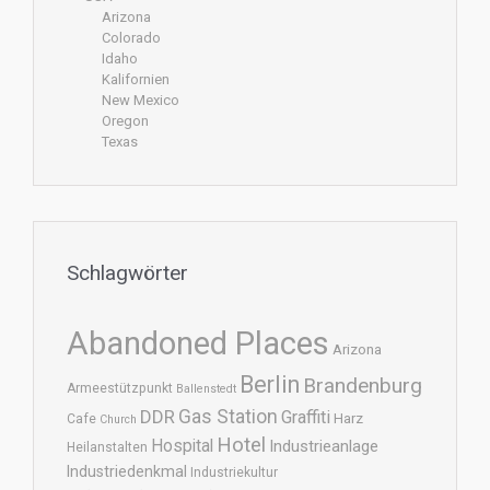
Arizona
Colorado
Idaho
Kalifornien
New Mexico
Oregon
Texas
Schlagwörter
Abandoned Places
Arizona
Berlin
Brandenburg
Armeestützpunkt
Ballenstedt
DDR
Gas Station
Graffiti
Harz
Cafe
Church
Hotel
Hospital
Industrieanlage
Heilanstalten
Industriedenkmal
Industriekultur