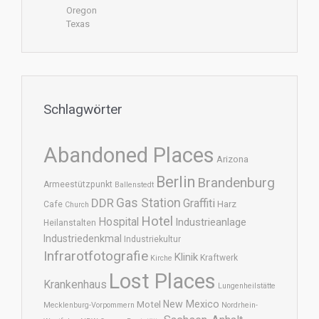
Oregon
Texas
Schlagwörter
Abandoned Places
Arizona
Berlin
Brandenburg
Armeestützpunkt
Ballenstedt
DDR
Gas Station
Graffiti
Harz
Cafe
Church
Hotel
Hospital
Industrieanlage
Heilanstalten
Industriedenkmal
Industriekultur
Infrarotfotografie
Klinik
Kraftwerk
Kirche
Lost Places
Krankenhaus
Lungenheilstätte
New Mexico
Motel
Mecklenburg-Vorpommern
Nordrhein-