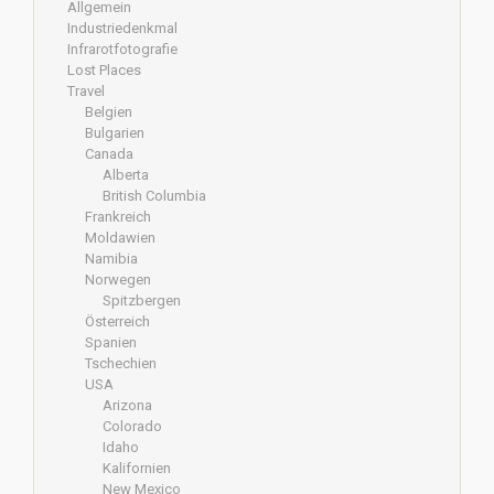
Allgemein
Industriedenkmal
Infrarotfotografie
Lost Places
Travel
Belgien
Bulgarien
Canada
Alberta
British Columbia
Frankreich
Moldawien
Namibia
Norwegen
Spitzbergen
Österreich
Spanien
Tschechien
USA
Arizona
Colorado
Idaho
Kalifornien
New Mexico