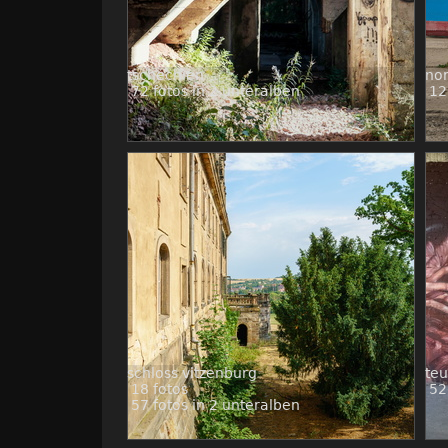
tschechien
no
72 fotos in 2 unteralben
12
schloss vitzenburg
teu
18 fotos
52
57 fotos in 2 unteralben