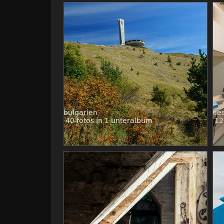
bulgarien
oes
40 fotos in 1 unteralbum
12