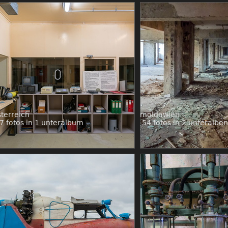
terreich
moldawien
7 fotos in 1 unteralbum
54 fotos in 2 unteralben