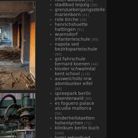
[61]
stadtbad leipzig
[56]
grenzuebergangsstelle
marienborn
[41]
rote kirche
[28]
henrichshuette
hattingen
[91]
wuensdorf
infanterieschule
[99]
napola sed
bezirksparteischule
[90]
gst fahrschule
bernard koenen
[44]
kloster schwalmtal
kent school
[118]
ausweichsitz nrw
atombunker eifel
[88]
spreepark berlin
plaenterwald
[99]
es foguero palace
alcudia mallorca
[56]
kinderheilstaetten
hohenlychen
[71]
klinikum berlin buch
[209]
hotel zehnpfund