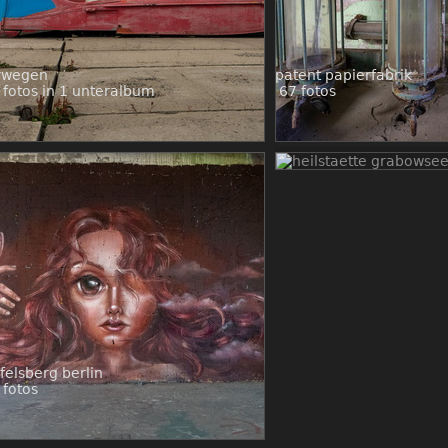
rwegen
patent papierfabrik
 fotos in 1 unteralbum
67 fotos
heilstaette grabowsee
69 fotos
felsberg berlin
 fotos