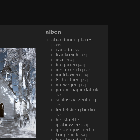
alben
abandoned places
[3389]
canada
[56]
frankreich
[37]
usa
[204]
bulgarien
[40]
oesterreich
[127]
moldawien
[54]
tschechien
[72]
norwegen
[12]
patent papierfabrik
[67]
schloss vitzenburg
[75]
teufelsberg berlin
[52]
heilstaette
en
grabowsee
[69]
gefaengnis berlin
koepenick
[54]
hotel waldlust