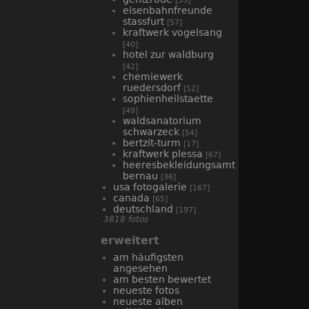
[33]
eisenbahnfreunde
stassfurt
[57]
kraftwerk vogelsang
[40]
hotel zur waldburg
[42]
chemiewerk
ruedersdorf
[52]
sophienheilstaette
[49]
waldsanatorium
schwarzeck
[54]
bertzit-turm
[17]
kraftwerk plessa
[67]
heeresbekleidungsamt
bernau
[36]
usa fotogalerie
[167]
canada
[65]
deutschland
[197]
3818 fotos
erweitert
am häufigsten
angesehen
am besten bewertet
neueste fotos
neueste alben