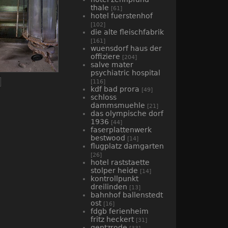
thale
[61]
hotel fuerstenhof
[102]
die alte fleischfabrik
[161]
wuensdorf haus der
offiziere
[204]
salve mater
psychiatric hospital
[116]
kdf bad prora
[49]
schloss
dammsmuehle
[21]
das olympische dorf
1936
[44]
faserplattenwerk
bestwood
[14]
flugplatz damgarten
[26]
hotel raststaette
stolper heide
[14]
kontrollpunkt
dreilinden
[13]
bahnhof ballenstedt
ost
[16]
fdgb ferienheim
fritz heckert
[31]
gentzrode