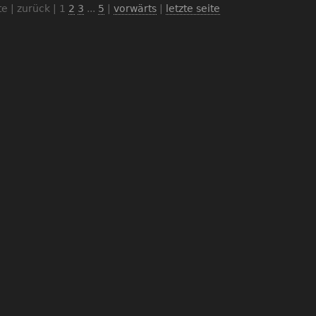
te | zurück |
1
2
3
...
5
|
vorwärts
|
letzte seite