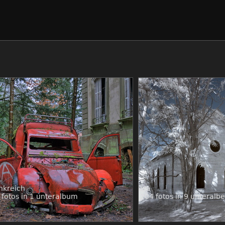
nkreich
usa
 fotos in 1 unteralbum
204 fotos in 9 unteralb