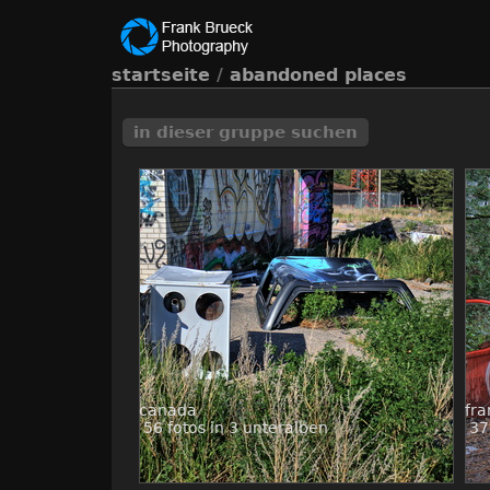
startseite
/
abandoned places
in dieser gruppe suchen
canada
fra
56 fotos in 3 unteralben
37