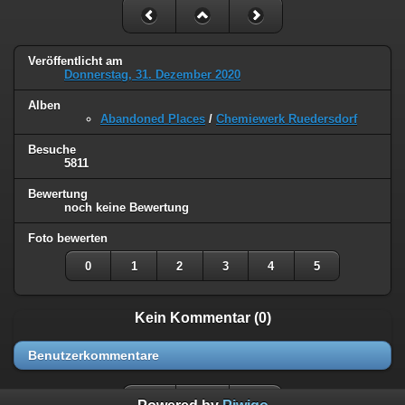
Veröffentlicht am
Donnerstag, 31. Dezember 2020
Alben
Abandoned Places
/
Chemiewerk Ruedersdorf
Besuche
5811
Bewertung
noch keine Bewertung
Foto bewerten
0
1
2
3
4
5
Kein Kommentar (0)
Benutzerkommentare