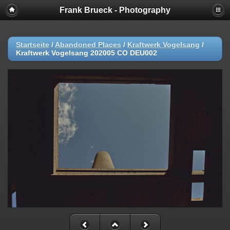
Frank Brueck - Photography
Startseite
/
Abandoned Places
/
Kraftwerk Vogelsang
/
Kraftwerk Vogelsang 202005 CO DEU002