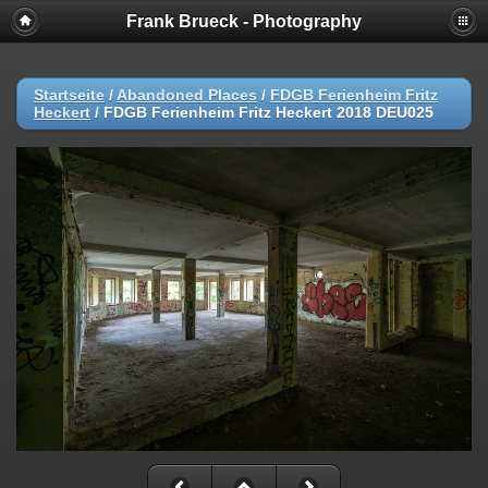
Frank Brueck - Photography
Startseite
/
Abandoned Places
/
FDGB Ferienheim Fritz
Heckert
/
FDGB Ferienheim Fritz Heckert 2018 DEU025