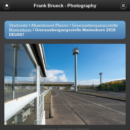
Frank Brueck - Photography
Startseite
/
Abandoned Places
/
Grenzuebergangsstelle
Marienborn
/
Grenzuebergangsstelle Marienborn 2018
DEU007