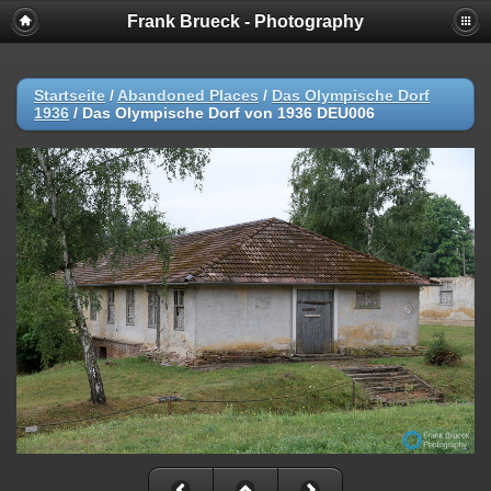
Frank Brueck - Photography
Startseite
/
Abandoned Places
/
Das Olympische Dorf
1936
/
Das Olympische Dorf von 1936 DEU006