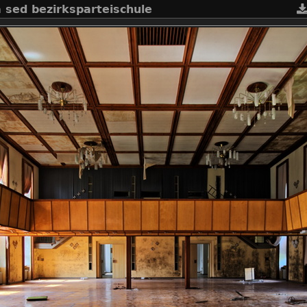
 sed bezirksparteischule