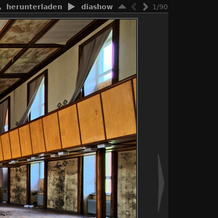
herunterladen
diashow
1/90