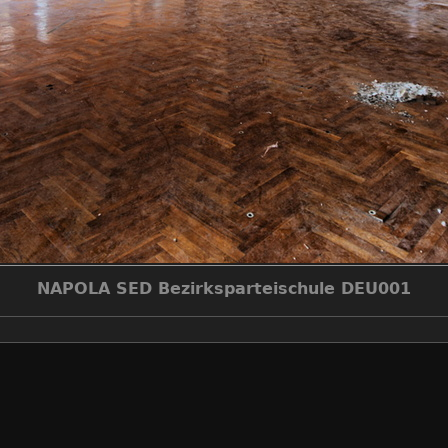
NAPOLA SED Bezirksparteischule DEU001
make
canon
model
canon eos 7d
datetimeoriginal
2017:07:15 10:27:05
aperturefnumber
f/8.0