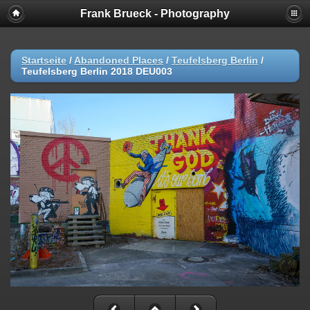
Frank Brueck - Photography
Startseite
/
Abandoned Places
/
Teufelsberg Berlin
/
Teufelsberg Berlin 2018 DEU003