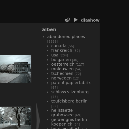
diashow
alben
abandoned places
[3389]
canada
[56]
frankreich
[37]
usa
[204]
bulgarien
[40]
oesterreich
[127]
moldawien
[54]
tschechien
[72]
norwegen
[12]
patent papierfabrik
[67]
schloss vitzenburg
[75]
teufelsberg berlin
[52]
heilstaette
grabowsee
[69]
gefaengnis berlin
koepenick
[54]
hotel waldlust