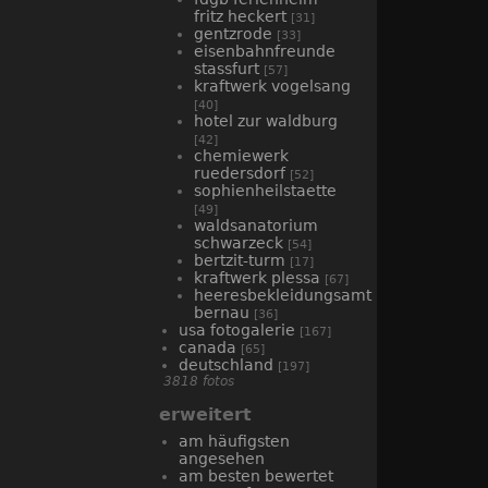
fritz heckert
[31]
gentzrode
[33]
eisenbahnfreunde
stassfurt
[57]
kraftwerk vogelsang
[40]
hotel zur waldburg
[42]
chemiewerk
ruedersdorf
[52]
sophienheilstaette
[49]
waldsanatorium
schwarzeck
[54]
bertzit-turm
[17]
kraftwerk plessa
[67]
heeresbekleidungsamt
bernau
[36]
usa fotogalerie
[167]
canada
[65]
deutschland
[197]
3818 fotos
erweitert
am häufigsten
angesehen
am besten bewertet