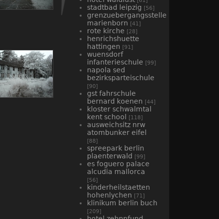
[61]
stadtbad leipzig
[56]
grenzuebergangsstelle
marienborn
[41]
rote kirche
[28]
henrichshuette
hattingen
[91]
wuensdorf
infanterieschule
[99]
napola sed
bezirksparteischule
[90]
gst fahrschule
bernard koenen
[44]
kloster schwalmtal
kent school
[118]
ausweichsitz nrw
atombunker eifel
[88]
spreepark berlin
plaenterwald
[99]
es foguero palace
alcudia mallorca
[56]
kinderheilstaetten
hohenlychen
[71]
klinikum berlin buch
[209]
hotel zehnpfund