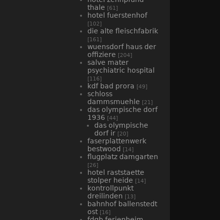
thale
[61]
hotel fuerstenhof
[102]
die alte fleischfabrik
[161]
wuensdorf haus der
offiziere
[204]
salve mater
psychiatric hospital
[116]
kdf bad prora
[49]
schloss
dammsmuehle
[21]
das olympische dorf
1936
[44]
das olympische
dorf ir
[20]
faserplattenwerk
bestwood
[14]
flugplatz damgarten
[26]
hotel raststaette
stolper heide
[14]
kontrollpunkt
dreilinden
[13]
bahnhof ballenstedt
ost
[16]
fdgb ferienheim